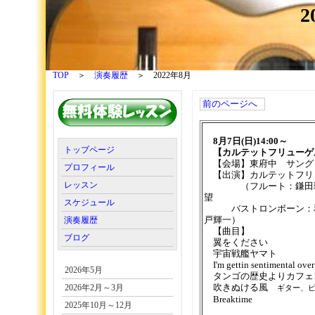
2
TOP
＞
演奏履歴
＞ 2022年8月
前のページへ
8月7日(日)14:00～
トップページ
【カルテットフリューゲル Liv
【会場】東府中 サング
プロフィール
【出演】カルテットフリ
レッスン
（フルート：鎌田理
望
スケジュール
バストロンボーン：和
演奏履歴
戸輝一）
【曲目】
ブログ
翼をください
宇宙戦艦ヤマト
I'm gettin sentimental over
2026年5月
タンゴの歴史よりカフェ1
2026年2月～3月
吹きぬける風
ギター、
Breaktime
2025年10月～12月