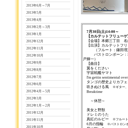
2013年6月～7月
2013年5月
2013年4月
2013年2月～3月
7月30日(土)14:00～
2013年1月
【カルテットフリューゲル Liv
【会場】本郷三丁目 名
2012年12月
【出演】カルテットフリ
2012年11月
（フルート：鎌田理恵
バストロンボーン：和
2012年10月
戸輝一）
2012年9月
【曲目】
翼をください
2012年8月
宇宙戦艦ヤマト
2012年7月
I'm gettin sentimental over
タンゴの歴史よりカフェ1
2012年6月
吹きぬける風
※ギター
2012年4月～5月
Breaktime
2012年3月
～休憩～
2012年1月～2月
美女と野獣
2011年12月
ドレミのうた
真紅のルビー
2011年11月
※フルー
6月の指輪
※バストロン
2011年10月