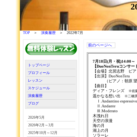
2
TOP
＞
演奏履歴
＞ 2022年7月
前のページへ
7月18日(月・祝)14:00～
トップページ
【DuoNonTeruコンサー
【会場】北習志野 ピア
プロフィール
【出演】DuoNonTeru
レッスン
（ピアノ：朝原 望、
【曲目】
スケジュール
ディア・フレンズ
※佐
演奏履歴
遥かなる想い出
※二橋
Ⅰ.Andantino espressiv
ブログ
Ⅱ.Andante
Ⅲ.Moderato
木洩れ日
2026年5月
天空の浪漫
2026年2月～3月
海の月
湖上の月
2025年10月～12月
ソラーレ